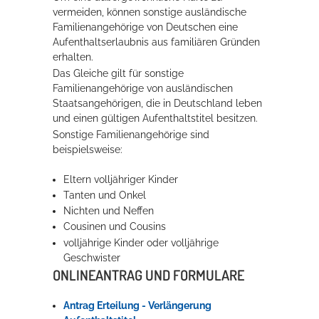
vermeiden, können sonstige ausländische
Rathaus
Familienangehörige von Deutschen eine
Aufenthaltserlaubnis aus familiären Gründen
erhalten.
Das Gleiche gilt für sonstige
Service
Familienangehörige von ausländischen
Staatsangehörigen, die in Deutschland leben
Konzerte, Tagungen und vieles mehr
und einen gültigen Aufenthaltstitel besitzen.
Die Stadthalle Hockenheim bietet den perfekten Standort für Events
Sonstige Familienangehörige sind
aller Art!
beispielsweise:
mehr dazu...
Eltern volljähriger Kinder
Tanten und Onkel
Nichten und Neffen
Cousinen und Cousins
volljährige Kinder oder volljährige
Geschwister
ONLINEANTRAG UND FORMULARE
Antrag Erteilung - Verlängerung