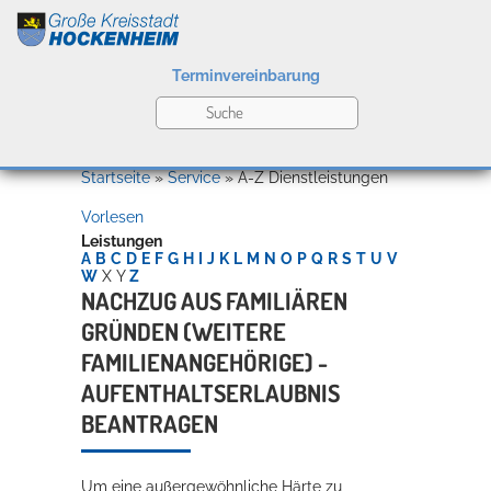
Terminvereinbarung
Leben
Startseite
»
Service
»
A-Z Dienstleistungen
Vorlesen
Kultur
Leistungen
A
B
C
D
E
F
G
H
I
J
K
L
M
N
O
P
Q
R
S
T
U
V
W
X
Y
Z
NACHZUG AUS FAMILIÄREN
GRÜNDEN (WEITERE
Bildung
Willkommen in Hockenheim
FAMILIENANGEHÖRIGE) -
AUFENTHALTSERLAUBNIS
BEANTRAGEN
Wirtschaft
Um eine außergewöhnliche Härte zu