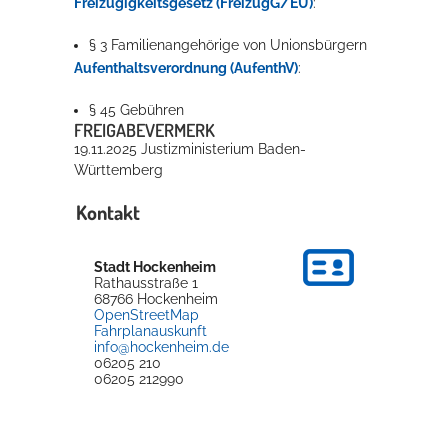
Freizügigkeitsgesetz (FreizügG/EU)
:
§ 3
Familienangehörige von Unionsbürgern
Aufenthaltsverordnung (AufenthV)
:
§ 45
Gebühren
FREIGABEVERMERK
19.11.2025 Justizministerium Baden-
Württemberg
Kontakt
Stadt Hockenheim
Rathausstraße 1
68766
Hockenheim
OpenStreetMap
Fahrplanauskunft
info@hockenheim.de
06205 210
06205 212990