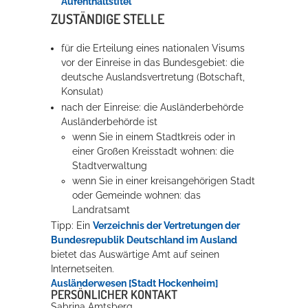
Aufenthaltstitel
ZUSTÄNDIGE STELLE
Erleben in Hockenheim
für die Erteilung eines nationalen Visums
vor der Einreise in das Bundesgebiet: die
Spaß unter prickelnden Wasserfällen, das rauschende Meer im
deutsche Auslandsvertretung (Botschaft,
Wellenbecken oder doch lieber die pure Entspannung auf der
Konsulat)
Sprudelliege im Solebecken?
nach der Einreise: die Ausländerbehörde
mehr dazu...
Ausländerbehörde ist
wenn Sie in einem Stadtkreis oder in
einer Großen Kreisstadt wohnen: die
Stadtverwaltung
wenn Sie in einer kreisangehörigen Stadt
oder Gemeinde wohnen: das
Landratsamt
Tipp: Ein
Verzeichnis der Vertretungen der
Bundesrepublik Deutschland im Ausland
bietet das Auswärtige Amt auf seinen
Internetseiten.
Ausländerwesen [Stadt Hockenheim]
PERSÖNLICHER KONTAKT
Sabrina
Amtsberg