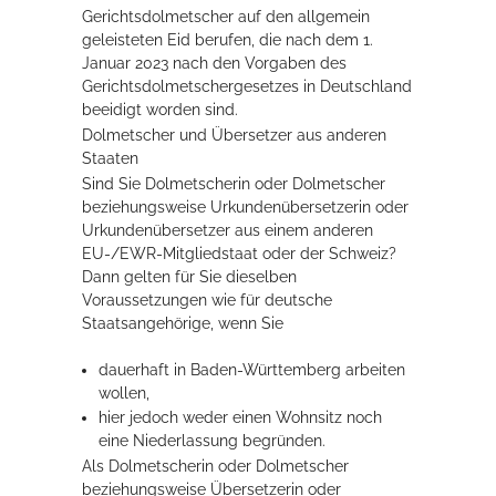
Gerichtsdolmetscher auf den allgemein
geleisteten Eid berufen, die nach dem 1.
Erleben in Hockenheim
Januar 2023 nach den Vorgaben des
Gerichtsdolmetschergesetzes in Deutschland
Spaß unter prickelnden Wasserfällen, das rauschende Meer im
beeidigt worden sind.
Wellenbecken oder doch lieber die pure Entspannung auf der
Dolmetscher und Übersetzer aus anderen
Sprudelliege im Solebecken?
Staaten
Sind Sie Dolmetscherin oder Dolmetscher
mehr dazu...
beziehungsweise Urkundenübersetzerin oder
Urkundenübersetzer aus einem anderen
EU-/EWR-Mitgliedstaat oder der Schweiz?
Dann gelten für Sie dieselben
Voraussetzungen wie für deutsche
Staatsangehörige, wenn Sie
dauerhaft in Baden-Württemberg arbeiten
wollen,
hier jedoch weder einen Wohnsitz noch
eine Niederlassung begründen.
Als Dolmetscherin oder Dolmetscher
beziehungsweise Übersetzerin oder