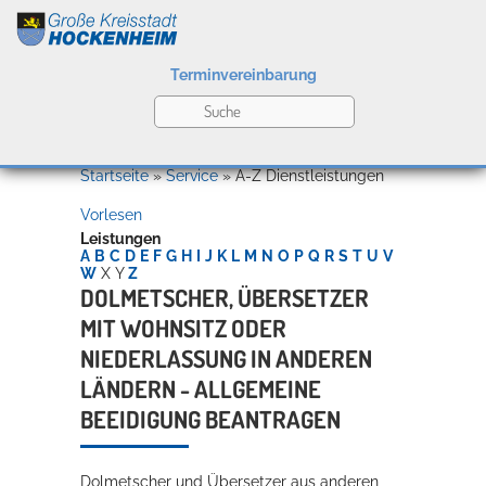
Terminvereinbarung
Leben
Startseite
»
Service
»
A-Z Dienstleistungen
Vorlesen
Kultur
Leistungen
A
B
C
D
E
F
G
H
I
J
K
L
M
N
O
P
Q
R
S
T
U
V
W
X
Y
Z
DOLMETSCHER, ÜBERSETZER
MIT WOHNSITZ ODER
Bildung
Willkommen in Hockenheim
NIEDERLASSUNG IN ANDEREN
LÄNDERN - ALLGEMEINE
BEEIDIGUNG BEANTRAGEN
Wirtschaft
Dolmetscher und Übersetzer aus anderen