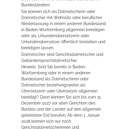
Bundesländern
Rathaus
Sie können sich als Dolmetscherin oder
Dolmetscher mit Wohnsitz oder beruflicher
Niederlassung in einem anderen Bundesland
in Baden-Württemberg allgemein beeidigen
Service
oder als Urkundenübersetzerin oder
Urkundenübersetzer öffentlich bestellen und
Konzerte, Tagungen und vieles mehr
beeidigen lassen.
Die Stadthalle Hockenheim bietet den perfekten Standort für Events
Dolmetscher sind Gerichtsdolmetscher und
aller Art!
Gebärdensprachdolmetscher.
Hinweis:
Sind Sie bereits in Baden-
mehr dazu...
Württemberg oder in einem anderen
Bundesland als Dolmetscherin oder
Dolmetscher beziehungsweise als
Übersetzerin oder Übersetzer allgemein
beeidigt? Dann können Sie sich bis zum 31.
Dezember 2027 vor allen Gerichten des
Bundes und der Länder auf den allgemein
geleisteten Eid berufen. Ab dem 1. Januar
2028 können sich nur noch
Gerichtsdolmetscherinnen und