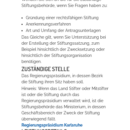
Stiftungsbehörde, wenn Sie Fragen haben zu:
Rathaus
Gründung einer rechtsfähigen Stiftung
Anerkennungsverfahren
Art und Umfang der Antragsunterlagen
Service
Das Gleiche gilt, wenn Sie Unterstützung bei
Konzerte, Tagungen und vieles mehr
der Erstellung der Stiftungssatzung, zum
Beispiel hinsichtlich der Zwecksetzung oder
Die Stadthalle Hockenheim bietet den perfekten Standort für Events
hinsichtlich der Stiftungsorganisation
aller Art!
benötigen.
ZUSTÄNDIGE STELLE
mehr dazu...
Das Regierungspräsidium, in dessen Bezirk
die Stiftung ihren Sitz haben soll.
Hinweis: Wenn das Land Stifter oder Mitstifter
ist oder die Stiftung durch das
Regierungspräsidium verwaltet wird, ist die
Stiftungsbehörde das Ministerium, in dessen
Geschäftsbereich der Zweck der Stiftung
überwiegend fällt.
Regierungspräsidium Karlsruhe