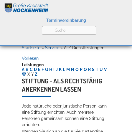
Terminvereinbarung
Leben
Startseite
»
Service
»
A-Z Dienstleistungen
Vorlesen
Kultur
Leistungen
A
B
C
D
E
F
G
H
I
J
K
L
M
N
O
P
Q
R
S
T
U
V
W
X
Y
Z
STIFTUNG - ALS RECHTSFÄHIG
ANERKENNEN LASSEN
Bildung
Willkommen in Hockenheim
Jede natürliche oder juristische Person kann
eine Stiftung errichten.
Auch mehrere
Wirtschaft
Personen gemeinsam können eine Stiftung
errichten.
Wenden Sie sich an die für Sie zuständige