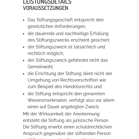
LEISTUNGSDETAILS
VORAUSSETZUNGEN
Erleben in Hockenheim
Das Stiftungsgeschäft entspricht den
gesetzlichen Anforderungen,
Spaß unter prickelnden Wasserfällen, das rauschende Meer im
die dauernde und nachhaltige Erfüllung
Wellenbecken oder doch lieber die pure Entspannung auf der
des Stiftungszwecks erscheint gesichert,
Sprudelliege im Solebecken?
der Stiftungszweck ist tatsächlich und
rechtlich möglich,
mehr dazu...
der Stiftungszweck gefährdet nicht das
Gemeinwohl,
die Errichtung der Stiftung dient nicht der
Umgehung von Rechtsvorschriften
wie
zum Beispiel des Handelsrechts
und
die Stiftung entspricht den genannten
Wesensmerkmalen, verfolgt also vor allem
einen auf Dauer angelegten Zweck.
Mit der Wirksamkeit der Anerkennung
entsteht die Stiftung als juristische Person.
Die Stiftung erwirbt einen schuldrechtlichen
Anspruch gegenüber der stiftenden Person