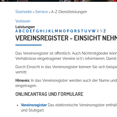
Rathaus
Startseite
Service
A-Z Dienstleistungen
»
»
Vorlesen
Leistungen
Service
A
B
C
D
E
F
G
H
I
J
K
L
M
N
O
P
Q
R
S
T
U
V
W
X
Y
Z
VEREINSREGISTER - EINSICHT NEH
Das Vereinsregister ist öffentlich. Auch Nichtmitglieder kö
Verhältnisse eingetragener Vereine (e.V.) informieren. Damit
Durch Einsicht in d
as Vereinsregister können Sie sich beisp
vertritt.
Hinweis:
In das Vereinsregister werden auch der Name und 
Willkommen in Hockenheim
eingetragen.
ONLINEANTRAG UND FORMULARE
Vereinsregister
Das elektronische Vereinsregister enthäl
und Stuttgart.