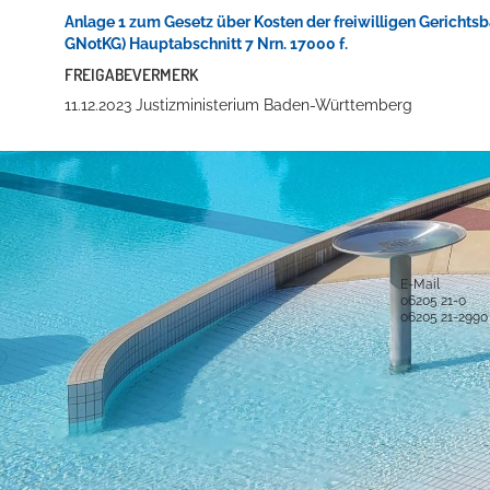
Anlage 1 zum Gesetz über Kosten der freiwilligen Gerichtsb
GNotKG) Hauptabschnitt 7 Nrn. 17000 f.
FREIGABEVERMERK
11.12.2023
Justizministerium Baden-Württemberg
Anschrift und Bankverbindung
Kontakt
Stadt Hockenheim
Alle Ansprech
Rathausstraße 1
68766 Hockenheim
E-Mail
06205 21-0
Postanschrift
06205 21-2990
Postfach 15 48
68758 Hockenheim
Sichere Kom
Bankverbindung
IBAN: DE52 6725 0020 0006 2012 53
BIC: SOLADES1HDB
Sparkasse Heidelberg
Service-Porta
Was ist das S
IBAN: DE61 5479 0000 0001 0061 50
BIC: GENODE61SPE
virtuelle Postst