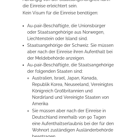
die Einreise erleichtert sein.
Rathaus
Kein Visum für die Einreise benötigen:
Au-pair-Beschäftigte, die Unionsbürger
oder Staatsangehörige aus Norwegen,
Service
Liechtenstein oder Island sind.
Staatsangehörige der Schweiz.
Sie müssen
Konzerte, Tagungen und vieles mehr
aber nach der Einreise ihren Aufenthalt bei
Die Stadthalle Hockenheim bietet den perfekten Standort für Events
der Meldebehörde anzeigen.
aller Art!
Au-pair-Beschäftigte, die Staatsangehörige
der folgenden Staaten sind:
mehr dazu...
Australien, Israel, Japan, Kanada,
Republik Korea, Neuseeland, Vereinigtes
Königreich Großbritannien und
Nordirland und Vereinigte Staaten von
Amerika
Sie müssen aber nach der Einreise in
Deutschland innerhalb von 90 Tagen
eine Aufenthaltserlaubnis bei der für den
Wohnort zuständigen Ausländerbehörde
beantragen.