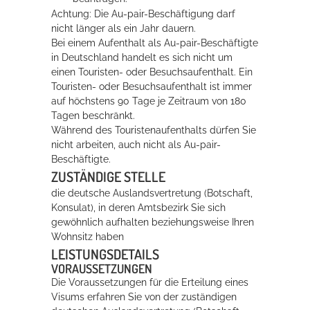
Achtung: Die Au-pair-Beschäftigung darf
nicht länger als ein Jahr dauern.
Erleben in Hockenheim
Bei einem Aufenthalt als Au-pair-Beschäftigte
in Deutschland handelt es sich nicht um
Spaß unter prickelnden Wasserfällen, das rauschende Meer im
einen Touristen- oder Besuchsaufenthalt. Ein
Wellenbecken oder doch lieber die pure Entspannung auf der
Touristen- oder Besuchsaufenthalt ist immer
Sprudelliege im Solebecken?
auf höchstens 90 Tage je Zeitraum vo
n
180
Tagen beschränkt.
mehr dazu...
Während des Touristenaufenthalts dürfen Sie
nicht arbeiten, auch nicht als Au-pair-
Beschäftigte.
ZUSTÄNDIGE STELLE
die deutsche Auslandsvertretung (Botschaft,
Konsulat), in deren Amtsbezirk Sie sich
gewöhnlich aufhalten beziehungsweise Ihren
Wohnsitz haben
LEISTUNGSDETAILS
VORAUSSETZUNGEN
Die Voraussetzungen für die Erteilung eines
Visums erfahren Sie von der zuständigen