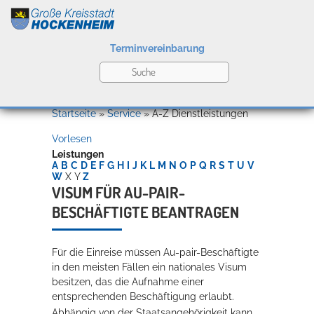
Terminvereinbarung
Leben
Startseite
»
Service
»
A-Z Dienstleistungen
Vorlesen
Kultur
Leistungen
A
B
C
D
E
F
G
H
I
J
K
L
M
N
O
P
Q
R
S
T
U
V
W
X
Y
Z
VISUM FÜR AU-PAIR-
BESCHÄFTIGTE BEANTRAGEN
Bildung
Willkommen in Hockenheim
Für die Einreise müssen Au-pair-Beschäftigte
in den meisten Fällen ein nationales Visum
Wirtschaft
besitzen, das die Aufnahme einer
entsprechenden Beschäftigung erlaubt.
Abhängig von der Staatsangehörigkeit kann