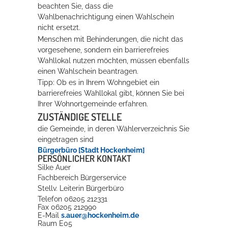
beachten Sie, dass die
Rathaus
Wahlbenachrichtigung einen Wahlschein
nicht ersetzt.
Menschen mit Behinderungen, die nicht das
vorgesehene, sondern ein barrierefreies
Service
Wahllokal nutzen möchten, müssen ebenfalls
einen Wahlschein beantragen.
Konzerte, Tagungen und vieles mehr
Tipp: Ob es in Ihrem Wohngebiet ein
barrierefreies Wahllokal gibt, können Sie bei
Die Stadthalle Hockenheim bietet den perfekten Standort für Events
Ihrer Wohnortgemeinde erfahren.
aller Art!
ZUSTÄNDIGE STELLE
mehr dazu...
die Gemeinde, in deren Wählerverzeichnis Sie
eingetragen sind
Bürgerbüro [Stadt Hockenheim]
PERSÖNLICHER KONTAKT
Silke
Auer
Fachbereich Bürgerservice
Stellv. Leiterin Bürgerbüro
Telefon
06205 212331
Fax
06205 212990
E-Mail
s.auer@hockenheim.de
Raum
E05