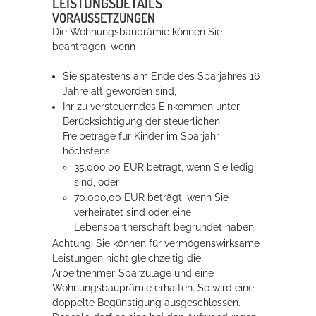
LEISTUNGSDETAILS
VORAUSSETZUNGEN
Die Wohnungsbauprämie können Sie
Erleben in Hockenheim
beantragen, wenn
Spaß unter prickelnden Wasserfällen, das rauschende Meer im
Sie spätestens am Ende des Sparjahres 16
Wellenbecken oder doch lieber die pure Entspannung auf der
Jahre alt geworden sind,
Sprudelliege im Solebecken?
Ihr zu versteuerndes Einkommen unter
Berücksichtigung der steuerlichen
mehr dazu...
Freibeträge für Kinder im Sparjahr
höchstens
35.000,00 EUR beträgt, wenn Sie ledig
sind, oder
70.000,00 EUR beträgt, wenn Sie
verheiratet sind oder eine
Lebenspartnerschaft begründet haben.
Achtung: Sie können für vermögenswirksame
Leistungen nicht gleichzeitig die
Arbeitnehmer-Sparzulage und eine
Wohnungsbauprämie erhalten. So wird eine
doppelte Begünstigung ausgeschlossen.