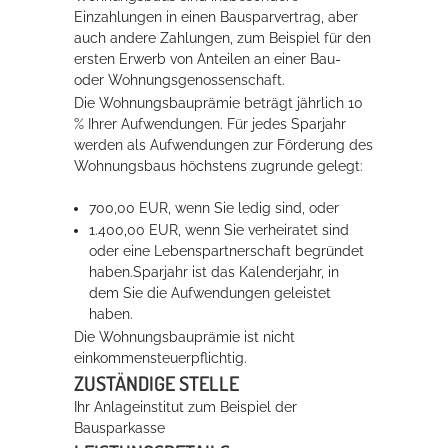
Einzahlungen in einen Bausparvertrag, aber
Rathaus
auch andere Zahlungen, zum Beispiel für den
ersten Erwerb von Anteilen an einer Bau-
oder Wohnungsgenossenschaft.
Die Wohnungsbauprämie beträgt jährlich 10
Service
% Ihrer Aufwendungen. Für jedes Sparjahr
werden als Aufwendungen zur Förderung des
Konzerte, Tagungen und vieles mehr
Wohnungsbaus höchstens zugrunde gelegt:
Die Stadthalle Hockenheim bietet den perfekten Standort für Events
aller Art!
700,00 EUR, wenn Sie ledig sind, oder
1.400,00 EUR, wenn Sie verheiratet sind
mehr dazu...
oder eine Lebenspartnerschaft begründet
haben.Sparjahr ist das Kalenderjahr, in
dem Sie die Aufwendungen geleistet
haben.
Die Wohnungsbauprämie ist nicht
einkommensteuerpflichtig.
ZUSTÄNDIGE STELLE
Ihr Anlageinstitut zum Beispiel der
Bausparkasse