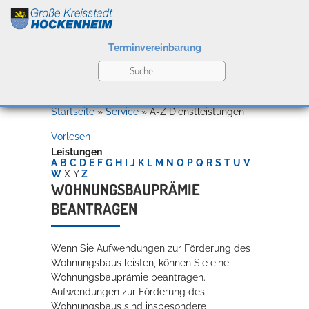
Terminvereinbarung
Leben
Startseite
»
Service
»
A-Z Dienstleistungen
Vorlesen
Kultur
Leistungen
A
B
C
D
E
F
G
H
I
J
K
L
M
N
O
P
Q
R
S
T
U
V
W
X
Y
Z
WOHNUNGSBAUPRÄMIE
BEANTRAGEN
Bildung
Willkommen in Hockenheim
Wenn Sie Aufwendungen zur Förderung des
Wohnungsbaus leisten, können Sie eine
Wirtschaft
Wohnungsbauprämie beantragen.
Aufwendungen zur Förderung des
Wohnungsbaus sind insbesondere