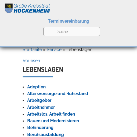
Terminvereinbarung
Leben
Startseite
»
Service
»
Lebenslagen
Vorlesen
Kultur
LEBENSLAGEN
Adoption
Bildung
Altersvorsorge und Ruhestand
Willkommen in Hockenheim
Arbeitgeber
Arbeitnehmer
Arbeitslos, Arbeit finden
Wirtschaft
Bauen und Modernisieren
Behinderung
Berufsausbildung