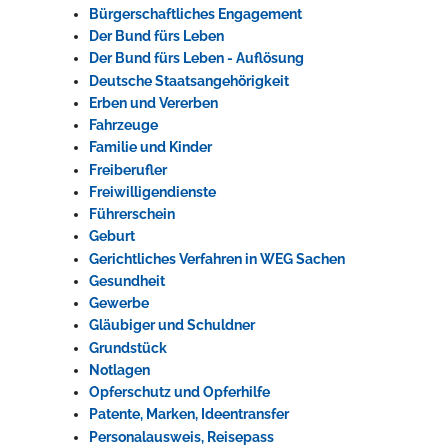
Bürgerschaftliches Engagement
Rathaus
Der Bund fürs Leben
Der Bund fürs Leben - Auflösung
Deutsche Staatsangehörigkeit
Erben und Vererben
Service
Fahrzeuge
Familie und Kinder
Konzerte, Tagungen und vieles mehr
Freiberufler
Die Stadthalle Hockenheim bietet den perfekten Standort für Events
Freiwilligendienste
aller Art!
Führerschein
Geburt
mehr dazu...
Gerichtliches Verfahren in WEG Sachen
Gesundheit
Gewerbe
Gläubiger und Schuldner
Grundstück
Notlagen
Opferschutz und Opferhilfe
Patente, Marken, Ideentransfer
Personalausweis, Reisepass