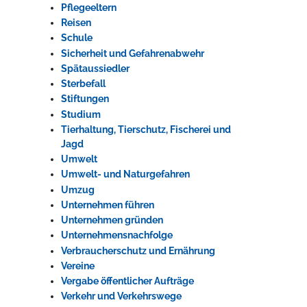
Pflegeeltern
Reisen
Erleben in Hockenheim
Schule
Sicherheit und Gefahrenabwehr
Spaß unter prickelnden Wasserfällen, das rauschende Meer im
Spätaussiedler
Wellenbecken oder doch lieber die pure Entspannung auf der
Sterbefall
Sprudelliege im Solebecken?
Stiftungen
Studium
mehr dazu...
Tierhaltung, Tierschutz, Fischerei und
Jagd
Umwelt
Umwelt- und Naturgefahren
Umzug
Unternehmen führen
Unternehmen gründen
Unternehmensnachfolge
Verbraucherschutz und Ernährung
Vereine
Vergabe öffentlicher Aufträge
Verkehr und Verkehrswege