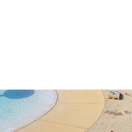
Öffnungszeiten
Mo - Fr:
08 - 12 Uhr
Mi:
14 - 18 Uhr
partner
Sa - So:
geschlossen