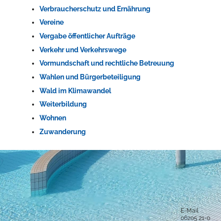
Verbraucherschutz und Ernährung
Vereine
Vergabe öffentlicher Aufträge
Verkehr und Verkehrswege
Vormundschaft und rechtliche Betreuung
Wahlen und Bürgerbeteiligung
Wald im Klimawandel
Weiterbildung
Wohnen
Zuwanderung
Anschrift und Bankverbindung
Kontakt
Stadt Hockenheim
Alle Ansprech
Rathausstraße 1
68766 Hockenheim
E-Mail
06205 21-0