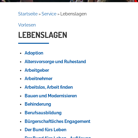
Rathaus
Startseite
Service
Lebenslagen
»
»
Vorlesen
LEBENSLAGEN
Service
Adoption
Altersvorsorge und Ruhestand
Arbeitgeber
Arbeitnehmer
Arbeitslos, Arbeit finden
Bauen und Modernisieren
Willkommen in Hockenheim
Behinderung
Berufsausbildung
Bürgerschaftliches Engagement
Der Bund fürs Leben