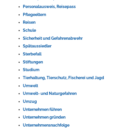
Personalausweis, Reisepass
Pflegeeltern
Reisen
Schule
Sicherheit und Gefahrenabwehr
Spätaussiedler
Sterbefall
Konzerte, Tagungen und vieles mehr
Stiftungen
Studium
Die Stadthalle Hockenheim bietet den perfekten Standort für Even
Tierhaltung, Tierschutz, Fischerei und Jagd
mehr dazu...
Umwelt
Umwelt- und Naturgefahren
Umzug
Unternehmen führen
Unternehmen gründen
Unternehmensnachfolge