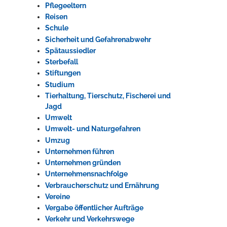
Pflegeeltern
Reisen
Erleben in Hockenheim
Schule
Sicherheit und Gefahrenabwehr
Spaß unter prickelnden Wasserfällen, das rauschende Meer im
Spätaussiedler
Wellenbecken oder doch lieber die pure Entspannung auf der
Sterbefall
Sprudelliege im Solebecken?
Stiftungen
Studium
mehr dazu...
Tierhaltung, Tierschutz, Fischerei und
Jagd
Umwelt
Umwelt- und Naturgefahren
Umzug
Unternehmen führen
Unternehmen gründen
Unternehmensnachfolge
Verbraucherschutz und Ernährung
Vereine
Vergabe öffentlicher Aufträge
Verkehr und Verkehrswege