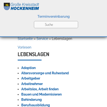
Terminvereinbarung
Leben
Startseite
»
Service
»
Lebenslagen
Vorlesen
Kultur
LEBENSLAGEN
Adoption
Bildung
Altersvorsorge und Ruhestand
Willkommen in Hockenheim
Arbeitgeber
Arbeitnehmer
Arbeitslos, Arbeit finden
Wirtschaft
Bauen und Modernisieren
Behinderung
Berufsausbildung