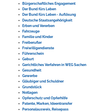
Bürgerschaftliches Engagement
Rathaus
Der Bund fürs Leben
Der Bund fürs Leben - Auflösung
Deutsche Staatsangehörigkeit
Erben und Vererben
Service
Fahrzeuge
Familie und Kinder
Konzerte, Tagungen und vieles mehr
Freiberufler
Die Stadthalle Hockenheim bietet den perfekten Standort für Events
Freiwilligendienste
aller Art!
Führerschein
Geburt
mehr dazu...
Gerichtliches Verfahren in WEG Sachen
Gesundheit
Gewerbe
Gläubiger und Schuldner
Grundstück
Notlagen
Opferschutz und Opferhilfe
Patente, Marken, Ideentransfer
Personalausweis, Reisepass