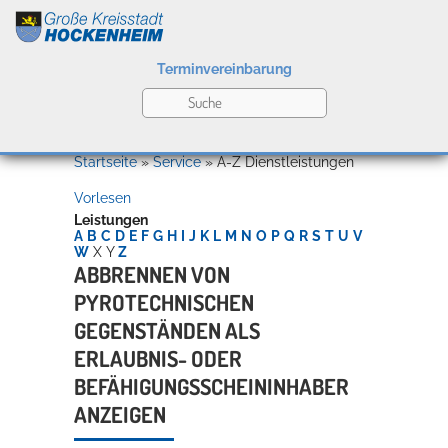
Terminvereinbarung
Leben
Startseite
»
Service
»
A-Z Dienstleistungen
Vorlesen
Kultur
Leistungen
A
B
C
D
E
F
G
H
I
J
K
L
M
N
O
P
Q
R
S
T
U
V
W
X
Y
Z
ABBRENNEN VON
PYROTECHNISCHEN
Bildung
Willkommen in Hockenheim
GEGENSTÄNDEN ALS
ERLAUBNIS- ODER
BEFÄHIGUNGSSCHEININHABER
Wirtschaft
ANZEIGEN