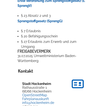
Erste Verordnung zum Sprengstoffgesetz (1.
SprengV)
§ 23 Absatz 2 und 3
Sprengstoffgesetz (SprengG)
§ 7 Erlaubnis
§ 20
Befähigungsschein
§ 27
Erlaubnis zum Erwerb und zum
Umgang
FREIGABEVERMERK
31.07.2025 Umweltministerium Baden-
Württemberg
Kontakt
Stadt Hockenheim
Rathausstraße 1
68766
Hockenheim
OpenStreetMap
Fahrplanauskunft
info@hockenheim.de