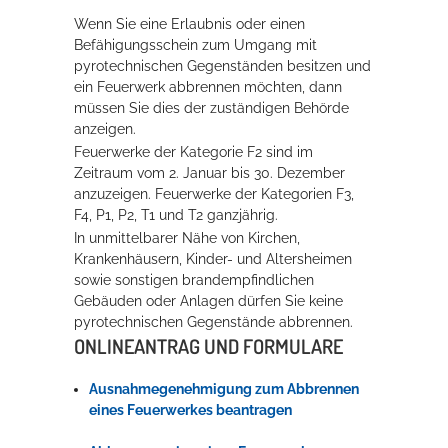
Wenn Sie eine Erlaubnis oder einen
Rathaus
Befähigungsschein zum Umgang mit
pyrotechnischen Gegenständen besitzen und
ein Feuerwerk abbrennen möchten, dann
müssen Sie dies der zuständigen Behörde
Service
anzeigen.
Konzerte, Tagungen und vieles mehr
Feuerwerke der Kategorie F2 sind im
Zeitraum vom 2. Januar bis 30. Dezember
Die Stadthalle Hockenheim bietet den perfekten Standort für Events
anzuzeigen. Feuerwerke der Kategorien F3,
aller Art!
F4, P1, P2, T1 und T2 ganzjährig.
In unmittelbarer Nähe von Kirchen,
mehr dazu...
Krankenhäusern, Kinder- und Altersheimen
sowie sonstigen brandempfindlichen
Gebäuden oder Anlagen dürfen Sie keine
pyrotechnischen Gegenstände abbrennen.
ONLINEANTRAG UND FORMULARE
Ausnahmegenehmigung zum Abbrennen
eines Feuerwerkes beantragen