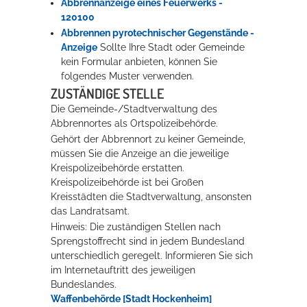
Abbrennanzeige eines Feuerwerks -
120100
Abbrennen pyrotechnischer Gegenstände -
Erleben in Hockenheim
Anzeige
Sollte Ihre Stadt oder Gemeinde
kein Formular anbieten, können Sie
Spaß unter prickelnden Wasserfällen, das rauschende Meer im
folgendes Muster verwenden.
Wellenbecken oder doch lieber die pure Entspannung auf der
ZUSTÄNDIGE STELLE
Sprudelliege im Solebecken?
Die Gemeinde-/Stadtverwaltung des
mehr dazu...
Abbrennortes als Ortspolizeibehörde.
Gehört der Abbrennort zu keiner Gemeinde,
müssen Sie die Anzeige an die jeweilige
Kreispolizeibehörde erstatten.
Kreispolizeibehörde ist bei Großen
Kreisstädten die Stadtverwaltung, ansonsten
das Landratsamt.
Hinweis: Die zuständigen Stellen nach
Sprengstoffrecht sind in jedem Bundesland
unterschiedlich geregelt. Informieren Sie sich
im Internetauftritt des jeweiligen
Bundeslandes.
Waffenbehörde [Stadt Hockenheim]