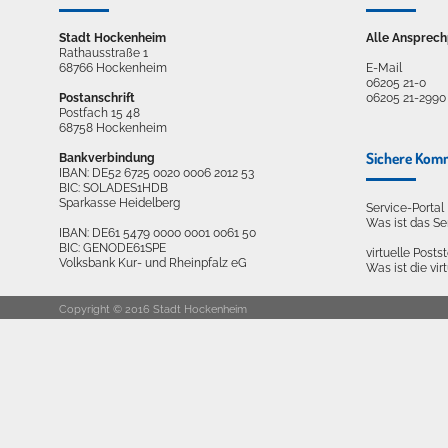
Stadt Hockenheim
Alle Ansprech
Rathausstraße 1
68766 Hockenheim
E-Mail
06205 21-0
Postanschrift
06205 21-2990
Postfach 15 48
68758 Hockenheim
Sichere Kom
Bankverbindung
IBAN: DE52 6725 0020 0006 2012 53
BIC: SOLADES1HDB
Sparkasse Heidelberg
Service-Porta
Was ist das S
IBAN: DE61 5479 0000 0001 0061 50
BIC: GENODE61SPE
virtuelle Postst
Volksbank Kur- und Rheinpfalz eG
Was ist die vir
Copyright © 2016 Stadt Hockenheim