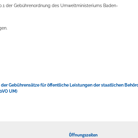
.10.1 der Gebührenordnung des Umweltministeriums Baden-
gen.
ellenbecken oder doch lieber die pure Entspannung auf der Spr
er Gebührensätze für öffentliche Leistungen der staatlichen Behör
ebVO UM)
Öffnungszeiten