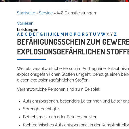
Rathaus
Startseite
Service
A-Z Dienstleistungen
»
»
Vorlesen
Leistungen
Service
A
B
C
D
E
F
G
H
I
J
K
L
M
N
O
P
Q
R
S
T
U
V
W
X
Y
Z
BEFÄHIGUNGSSCHEIN ZUM GEWERBS
XPLOSIONSGEFÄHRLICHEN STOFFE
Wer als verantwortliche Person im Auftrag einer Erlaubnisi
explosionsgefährlichen Stoffen umgeht, benötigt einen b
diesen explosionsgefährlichen Stoffen.
Verantwortliche Personen sind zum Beispiel:
Willkommen in Hockenheim
Aufsichtspersonen, besonders Leiterinnen und Leiter e
Sprengberechtigte
Betriebsmeisterin oder Betriebsmeister
fachtechnisches Aufsichtspersonal in der Kampfmittelb