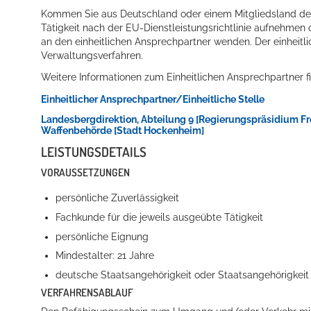
Kommen Sie aus Deutschland oder einem Mitgliedsland de
Tätigkeit nach der EU-Dienstleistungsrichtlinie aufnehmen o
an den einheitlichen Ansprechpartner wenden. Der einheitlic
Verwaltungsverfahren.
Weitere Informationen zum Einheitlichen Ansprechpartner fi
Einheitlicher Ansprechpartner/Einheitliche Stelle
Landesbergdirektion, Abteilung 9 [Regierungspräsidium Fr
Waffenbehörde [Stadt Hockenheim]
Konzerte, Tagungen und vieles mehr
LEISTUNGSDETAILS
Die Stadthalle Hockenheim bietet den perfekten Standort für Even
VORAUSSETZUNGEN
persönliche Zuverlässigkeit
mehr dazu...
Fachkunde für die jeweils ausgeübte Tätigkeit
persönliche Eignung
Mindestalter: 21 Jahre
deutsche Staatsangehörigkeit oder Staatsangehörigkeit
VERFAHRENSABLAUF