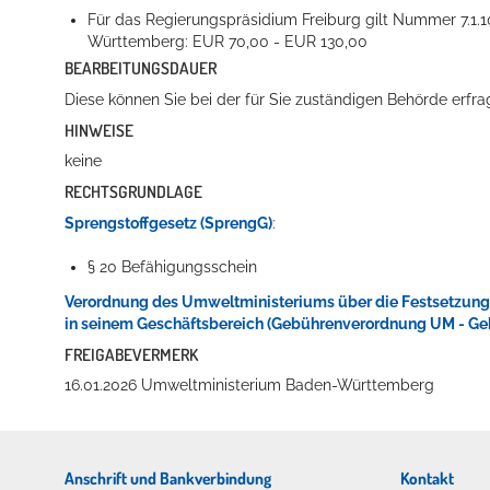
Für das Regierungspräsidium Freiburg gilt Nummer 7.1
Württemberg: EUR 70,00 - EUR 130,00
BEARBEITUNGSDAUER
Diese können Sie bei der für Sie zuständigen Behörde erfra
Erleben in Hockenheim
HINWEISE
Spaß unter prickelnden Wasserfällen, das rauschende Meer im W
keine
RECHTSGRUNDLAGE
mehr dazu...
Sprengstoffgesetz (SprengG)
:
§ 20 Befähigungsschein
Verordnung des Umweltministeriums über die Festsetzung d
in seinem Geschäftsbereich (Gebührenverordnung UM - G
FREIGABEVERMERK
16.01.2026 Umweltministerium Baden-Württemberg
Anschrift und Bankverbindung
Kontakt