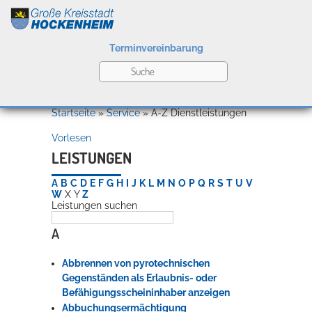
Terminvereinbarung
Leben
Startseite
»
Service
»
A-Z Dienstleistungen
Vorlesen
Kultur
LEISTUNGEN
A
B
C
D
E
F
G
H
I
J
K
L
M
N
O
P
Q
R
S
T
U
V
W
X
Y
Z
Leistungen suchen
Bildung
Willkommen in Hockenheim
A
Abbrennen von pyrotechnischen
Wirtschaft
Gegenständen als Erlaubnis- oder
Befähigungsscheininhaber anzeigen
Abbuchungsermächtigung