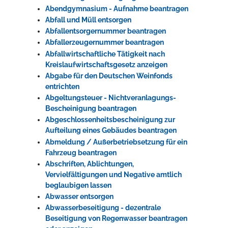
Abendgymnasium - Aufnahme beantragen
Rathaus
Abfall und Müll entsorgen
Abfallentsorgernummer beantragen
Abfallerzeugernummer beantragen
Abfallwirtschaftliche Tätigkeit nach
Service
Kreislaufwirtschaftsgesetz anzeigen
Konzerte, Tagungen und vieles mehr
Abgabe für den Deutschen Weinfonds
entrichten
Die Stadthalle Hockenheim bietet den perfekten Standort für Events
Abgeltungsteuer - Nichtveranlagungs-
aller Art!
Bescheinigung beantragen
Abgeschlossenheitsbescheinigung zur
mehr dazu...
Aufteilung eines Gebäudes beantragen
Abmeldung / Außerbetriebsetzung für ein
Fahrzeug beantragen
Abschriften, Ablichtungen,
Vervielfältigungen und Negative amtlich
beglaubigen lassen
Abwasser entsorgen
Abwasserbeseitigung - dezentrale
Beseitigung von Regenwasser beantragen