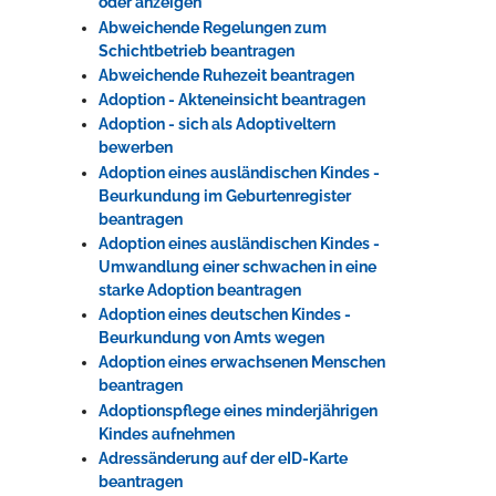
oder anzeigen
Abweichende Regelungen zum
Schichtbetrieb beantragen
Erleben in Hockenheim
Abweichende Ruhezeit beantragen
Adoption - Akteneinsicht beantragen
Spaß unter prickelnden Wasserfällen, das rauschende Meer im
Adoption - sich als Adoptiveltern
Wellenbecken oder doch lieber die pure Entspannung auf der
bewerben
Sprudelliege im Solebecken?
Adoption eines ausländischen Kindes -
mehr dazu...
Beurkundung im Geburtenregister
beantragen
Adoption eines ausländischen Kindes -
Umwandlung einer schwachen in eine
starke Adoption beantragen
Adoption eines deutschen Kindes -
Beurkundung von Amts wegen
Adoption eines erwachsenen Menschen
beantragen
Adoptionspflege eines minderjährigen
Kindes aufnehmen
Adressänderung auf der eID-Karte
beantragen