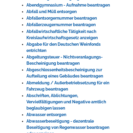
Abendgymnasium - Aufnahme beantragen
Rathaus
Abfall und Müll entsorgen
Abfallentsorgernummer beantragen
Abfallerzeugernummer beantragen
Abfallwirtschaftliche Tätigkeit nach
Service
Kreislaufwirtschaftsgesetz anzeigen
Konzerte, Tagungen und vieles mehr
Abgabe für den Deutschen Weinfonds
entrichten
Die Stadthalle Hockenheim bietet den perfekten Standort für Events
Abgeltungsteuer - Nichtveranlagungs-
aller Art!
Bescheinigung beantragen
Abgeschlossenheitsbescheinigung zur
mehr dazu...
Aufteilung eines Gebäudes beantragen
Abmeldung / Außerbetriebsetzung für ein
Fahrzeug beantragen
Abschriften, Ablichtungen,
Vervielfältigungen und Negative amtlich
beglaubigen lassen
Abwasser entsorgen
Abwasserbeseitigung - dezentrale
Beseitigung von Regenwasser beantragen