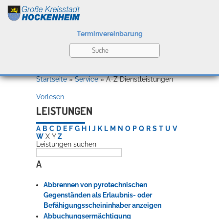
Terminvereinbarung
Leben
Startseite
»
Service
»
A-Z Dienstleistungen
Vorlesen
Kultur
LEISTUNGEN
A
B
C
D
E
F
G
H
I
J
K
L
M
N
O
P
Q
R
S
T
U
V
W
X
Y
Z
Leistungen suchen
Bildung
Willkommen in Hockenheim
A
Abbrennen von pyrotechnischen
Wirtschaft
Gegenständen als Erlaubnis- oder
Befähigungsscheininhaber anzeigen
Abbuchungsermächtigung