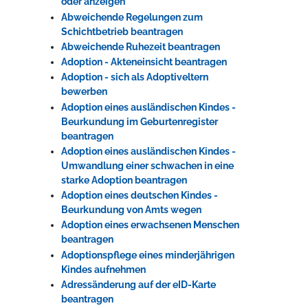
oder anzeigen
Abweichende Regelungen zum
Schichtbetrieb beantragen
Erleben in Hockenheim
Abweichende Ruhezeit beantragen
Adoption - Akteneinsicht beantragen
Spaß unter prickelnden Wasserfällen, das rauschende Meer im
Adoption - sich als Adoptiveltern
Wellenbecken oder doch lieber die pure Entspannung auf der
bewerben
Sprudelliege im Solebecken?
Adoption eines ausländischen Kindes -
mehr dazu...
Beurkundung im Geburtenregister
beantragen
Adoption eines ausländischen Kindes -
Umwandlung einer schwachen in eine
starke Adoption beantragen
Adoption eines deutschen Kindes -
Beurkundung von Amts wegen
Adoption eines erwachsenen Menschen
beantragen
Adoptionspflege eines minderjährigen
Kindes aufnehmen
Adressänderung auf der eID-Karte
beantragen