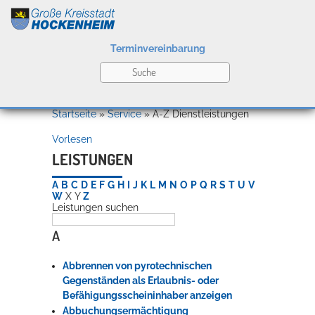
Terminvereinbarung
Leben
Startseite
»
Service
»
A-Z Dienstleistungen
Vorlesen
Kultur
LEISTUNGEN
A
B
C
D
E
F
G
H
I
J
K
L
M
N
O
P
Q
R
S
T
U
V
W
X
Y
Z
Leistungen suchen
Bildung
Willkommen in Hockenheim
A
Abbrennen von pyrotechnischen
Wirtschaft
Gegenständen als Erlaubnis- oder
Befähigungsscheininhaber anzeigen
Abbuchungsermächtigung