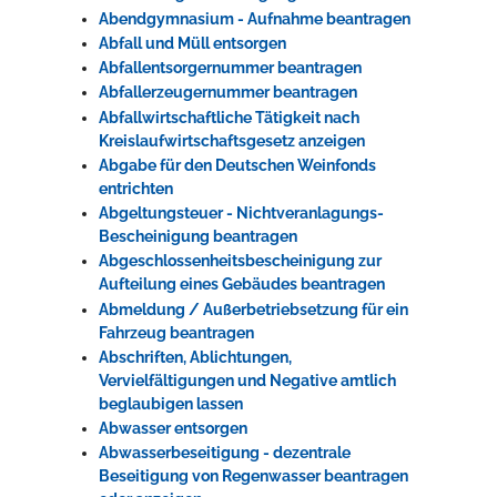
Abendgymnasium - Aufnahme beantragen
Rathaus
Abfall und Müll entsorgen
Abfallentsorgernummer beantragen
Abfallerzeugernummer beantragen
Abfallwirtschaftliche Tätigkeit nach
Service
Kreislaufwirtschaftsgesetz anzeigen
Konzerte, Tagungen und vieles mehr
Abgabe für den Deutschen Weinfonds
entrichten
Die Stadthalle Hockenheim bietet den perfekten Standort für Events
Abgeltungsteuer - Nichtveranlagungs-
aller Art!
Bescheinigung beantragen
Abgeschlossenheitsbescheinigung zur
mehr dazu...
Aufteilung eines Gebäudes beantragen
Abmeldung / Außerbetriebsetzung für ein
Fahrzeug beantragen
Abschriften, Ablichtungen,
Vervielfältigungen und Negative amtlich
beglaubigen lassen
Abwasser entsorgen
Abwasserbeseitigung - dezentrale
Beseitigung von Regenwasser beantragen