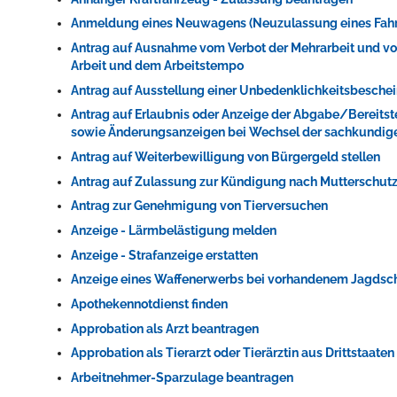
Anmeldung eines Neuwagens (Neuzulassung eines Fah
Antrag auf Ausnahme vom Verbot der Mehrarbeit und vom 
Arbeit und dem Arbeitstempo
Erleben in Hockenheim
Antrag auf Ausstellung einer Unbedenklichkeitsbeschei
Antrag auf Erlaubnis oder Anzeige der Abgabe/Bereits
Spaß unter prickelnden Wasserfällen, das rauschende Meer im W
sowie Änderungsanzeigen bei Wechsel der sachkundig
mehr dazu...
Antrag auf Weiterbewilligung von Bürgergeld stellen
Antrag auf Zulassung zur Kündigung nach Mutterschut
Antrag zur Genehmigung von Tierversuchen
Anzeige - Lärmbelästigung melden
Anzeige - Strafanzeige erstatten
Anzeige eines Waffenerwerbs bei vorhandenem Jagdsc
Apothekennotdienst finden
Approbation als Arzt beantragen
Approbation als Tierarzt oder Tierärztin aus Drittstaate
Arbeitnehmer-Sparzulage beantragen