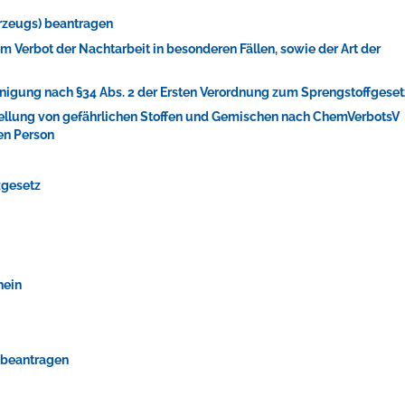
rzeugs) beantragen
Verbot der Nachtarbeit in besonderen Fällen, sowie der Art der
nigung nach §34 Abs. 2 der Ersten Verordnung zum Sprengstoffgeset
tellung von gefährlichen Stoffen und Gemischen nach ChemVerbotsV
ellenbecken oder doch lieber die pure Entspannung auf der Spr
en Person
zgesetz
hein
n beantragen