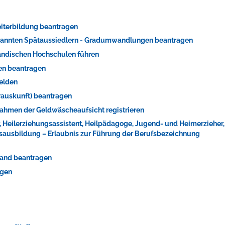
iterbildung beantragen
rkannten Spätaussiedlern - Gradumwandlungen beantragen
ändischen Hochschulen führen
ren beantragen
melden
erauskunft) beantragen
m Rahmen der Geldwäscheaufsicht registrieren
ts aller Art!
r, Heilerziehungsassistent, Heilpädagoge, Jugend- und Heimerzieher,
fsausbildung – Erlaubnis zur Führung der Berufsbezeichnung
stand beantragen
agen