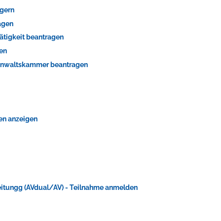
ngern
agen
ätigkeit beantragen
gen
sanwaltskammer beantragen
fen anzeigen
itungg (AVdual/AV) - Teilnahme anmelden