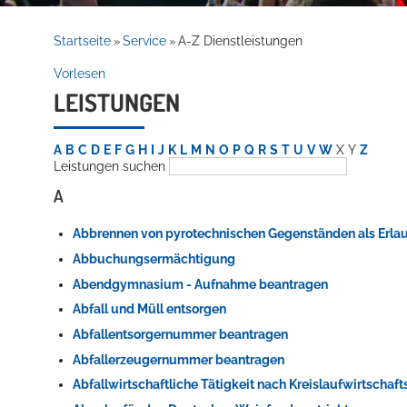
Rathaus
Startseite
Service
A-Z Dienstleistungen
»
»
Vorlesen
LEISTUNGEN
Service
A
B
C
D
E
F
G
H
I
J
K
L
M
N
O
P
Q
R
S
T
U
V
W
X
Y
Z
Leistungen suchen
A
Abbrennen von pyrotechnischen Gegenständen als Erla
Abbuchungsermächtigung
Abendgymnasium - Aufnahme beantragen
Willkommen in Hockenheim
Abfall und Müll entsorgen
Abfallentsorgernummer beantragen
Abfallerzeugernummer beantragen
Abfallwirtschaftliche Tätigkeit nach Kreislaufwirtschaf