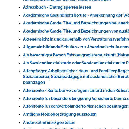
Adressbuch - Eintrag sperren lassen
Akademische Gesundheitsberufe - Anerkennung der We
Akademische Grade, Titel und Bezeichnungen bei ane
Akademische Grade, Titel und Bezeichnungen von ausl
Akteneinsicht in und außerhalb von Verwaltungsverfah
Allgemein bildende Schulen - zur Abendrealschule an
Als berechtigte Person Fahrzeugregisterauskunft (Halt
Konzerte, Tagungen und vieles mehr
Als Servicedienstleisterin oder Servicedienstleister i
Die Stadthalle Hockenheim bietet den perfekten Standort für Even
Altenpfleger, Arbeitserzieher, Haus- und Familienpflege
Sozialarbeiter, Sozialpädagoge mit ausländischer Beru
beantragen
mehr dazu...
Altersrente - Rente bei vorzeitigem Eintritt in den Ruhe
Altersrente für besonders langjährig Versicherte beantr
Altersrente für schwerbehinderte Menschen beantragen
Amtliche Meldebestätigung ausstellen
Andere Strafanzeige stellen