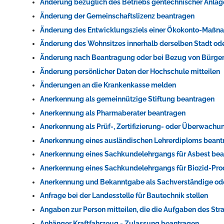
Änderung bezüglich des Betriebs gentechnischer Anlag
Änderung der Gemeinschaftslizenz beantragen
Änderung des Entwicklungsziels einer Ökokonto-Maßn
Änderung des Wohnsitzes innerhalb derselben Stadt o
Änderung nach Beantragung oder bei Bezug von Bürger
Änderung persönlicher Daten der Hochschule mitteilen
Änderungen an die Krankenkasse melden
Anerkennung als gemeinnützige Stiftung beantragen
Anerkennung als Pharmaberater beantragen
Anerkennung als Prüf-, Zertifizierung- oder Überwach
Anerkennung eines ausländischen Lehrerdiploms beant
Anerkennung eines Sachkundelehrgangs für Asbest be
Anerkennung eines Sachkundelehrgangs für Biozid-Pr
Anerkennung und Bekanntgabe als Sachverständige od
Anfrage bei der Landesstelle für Bautechnik stellen
Angaben zur Person mitteilen, die die Aufgaben des S
Anhänger Kraftfahrzeug - Zulassung beantragen