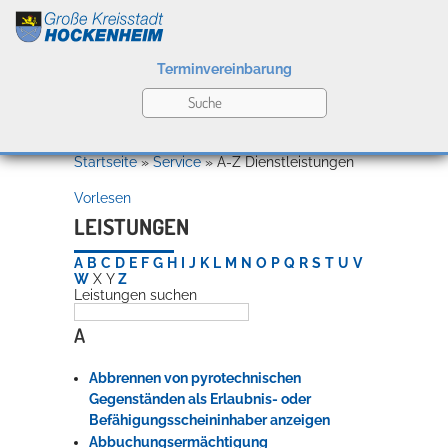
Terminvereinbarung
Leben
Startseite
»
Service
»
A-Z Dienstleistungen
Vorlesen
Kultur
LEISTUNGEN
A
B
C
D
E
F
G
H
I
J
K
L
M
N
O
P
Q
R
S
T
U
V
W
X
Y
Z
Leistungen suchen
Bildung
Willkommen in Hockenheim
A
Abbrennen von pyrotechnischen
Wirtschaft
Gegenständen als Erlaubnis- oder
Befähigungsscheininhaber anzeigen
Abbuchungsermächtigung