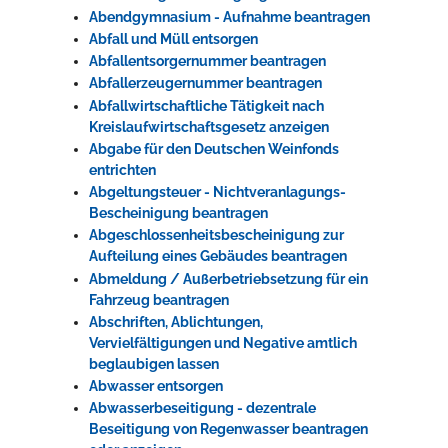
Abendgymnasium - Aufnahme beantragen
Rathaus
Abfall und Müll entsorgen
Abfallentsorgernummer beantragen
Abfallerzeugernummer beantragen
Abfallwirtschaftliche Tätigkeit nach
Service
Kreislaufwirtschaftsgesetz anzeigen
Konzerte, Tagungen und vieles mehr
Abgabe für den Deutschen Weinfonds
entrichten
Die Stadthalle Hockenheim bietet den perfekten Standort für Events
Abgeltungsteuer - Nichtveranlagungs-
aller Art!
Bescheinigung beantragen
Abgeschlossenheitsbescheinigung zur
mehr dazu...
Aufteilung eines Gebäudes beantragen
Abmeldung / Außerbetriebsetzung für ein
Fahrzeug beantragen
Abschriften, Ablichtungen,
Vervielfältigungen und Negative amtlich
beglaubigen lassen
Abwasser entsorgen
Abwasserbeseitigung - dezentrale
Beseitigung von Regenwasser beantragen