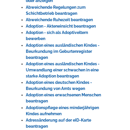
oder anzeigen
Abweichende Regelungen zum
Schichtbetrieb beantragen
Erleben in Hockenheim
Abweichende Ruhezeit beantragen
Adoption - Akteneinsicht beantragen
Spaß unter prickelnden Wasserfällen, das rauschende Meer im
Adoption - sich als Adoptiveltern
Wellenbecken oder doch lieber die pure Entspannung auf der
bewerben
Sprudelliege im Solebecken?
Adoption eines ausländischen Kindes -
mehr dazu...
Beurkundung im Geburtenregister
beantragen
Adoption eines ausländischen Kindes -
Umwandlung einer schwachen in eine
starke Adoption beantragen
Adoption eines deutschen Kindes -
Beurkundung von Amts wegen
Adoption eines erwachsenen Menschen
beantragen
Adoptionspflege eines minderjährigen
Kindes aufnehmen
Adressänderung auf der eID-Karte
beantragen