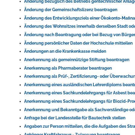
Änderung bezüglich des Betriebs gentechnischer Anlag
Änderung der Gemeinschaftslizenz beantragen
Änderung des Entwicklungsziels einer Ökokonto-Maßn
Änderung des Wohnsitzes innerhalb derselben Stadt o
Änderung nach Beantragung oder bei Bezug von Bürger
Änderung persönlicher Daten der Hochschule mitteilen
Änderungen an die Krankenkasse melden
Anerkennung als gemeinnützige Stiftung beantragen
Anerkennung als Pharmaberater beantragen
Anerkennung als Prüf-, Zertifizierung- oder Überwach
Anerkennung eines ausländischen Lehrerdiploms beant
Anerkennung eines Sachkundelehrgangs für Asbest be
Anerkennung eines Sachkundelehrgangs für Biozid-Pr
Anerkennung und Bekanntgabe als Sachverständige od
Anfrage bei der Landesstelle für Bautechnik stellen
Angaben zur Person mitteilen, die die Aufgaben des S
Anhänger Kraftfahrzeug - Zulassung beantragen