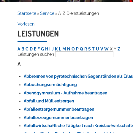
Rathaus
Startseite
Service
A-Z Dienstleistungen
»
»
Vorlesen
LEISTUNGEN
Service
A
B
C
D
E
F
G
H
I
J
K
L
M
N
O
P
Q
R
S
T
U
V
W
X
Y
Z
Leistungen suchen
A
Abbrennen von pyrotechnischen Gegenständen als Erla
Abbuchungsermächtigung
Abendgymnasium - Aufnahme beantragen
Willkommen in Hockenheim
Abfall und Müll entsorgen
Abfallentsorgernummer beantragen
Abfallerzeugernummer beantragen
Abfallwirtschaftliche Tätigkeit nach Kreislaufwirtschaf