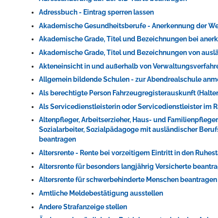
Adressbuch - Eintrag sperren lassen
Akademische Gesundheitsberufe - Anerkennung der We
Akademische Grade, Titel und Bezeichnungen bei ane
Akademische Grade, Titel und Bezeichnungen von ausl
Akteneinsicht in und außerhalb von Verwaltungsverfah
Allgemein bildende Schulen - zur Abendrealschule an
Als berechtigte Person Fahrzeugregisterauskunft (Halt
Konzerte, Tagungen und vieles mehr
Als Servicedienstleisterin oder Servicedienstleister i
Die Stadthalle Hockenheim bietet den perfekten Standort für Even
Altenpfleger, Arbeitserzieher, Haus- und Familienpflege
Sozialarbeiter, Sozialpädagoge mit ausländischer Beru
beantragen
mehr dazu...
Altersrente - Rente bei vorzeitigem Eintritt in den Ruhe
Altersrente für besonders langjährig Versicherte beantr
Altersrente für schwerbehinderte Menschen beantragen
Amtliche Meldebestätigung ausstellen
Andere Strafanzeige stellen