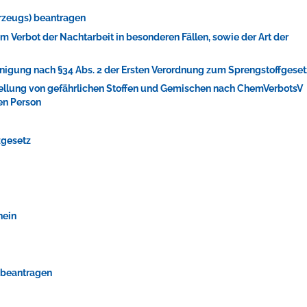
rzeugs) beantragen
Verbot der Nachtarbeit in besonderen Fällen, sowie der Art der
nigung nach §34 Abs. 2 der Ersten Verordnung zum Sprengstoffgeset
tellung von gefährlichen Stoffen und Gemischen nach ChemVerbotsV
ellenbecken oder doch lieber die pure Entspannung auf der Spr
en Person
zgesetz
hein
n beantragen