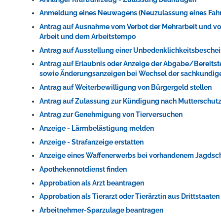
Anmeldung eines Neuwagens (Neuzulassung eines Fah
Antrag auf Ausnahme vom Verbot der Mehrarbeit und vom 
Arbeit und dem Arbeitstempo
Erleben in Hockenheim
Antrag auf Ausstellung einer Unbedenklichkeitsbeschei
Antrag auf Erlaubnis oder Anzeige der Abgabe/Bereits
Spaß unter prickelnden Wasserfällen, das rauschende Meer im W
sowie Änderungsanzeigen bei Wechsel der sachkundig
mehr dazu...
Antrag auf Weiterbewilligung von Bürgergeld stellen
Antrag auf Zulassung zur Kündigung nach Mutterschut
Antrag zur Genehmigung von Tierversuchen
Anzeige - Lärmbelästigung melden
Anzeige - Strafanzeige erstatten
Anzeige eines Waffenerwerbs bei vorhandenem Jagdsc
Apothekennotdienst finden
Approbation als Arzt beantragen
Approbation als Tierarzt oder Tierärztin aus Drittstaate
Arbeitnehmer-Sparzulage beantragen