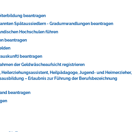
iterbildung beantragen
rkannten Spätaussiedlern - Gradumwandlungen beantragen
ändischen Hochschulen führen
ren beantragen
melden
erauskunft) beantragen
m Rahmen der Geldwäscheaufsicht registrieren
ts aller Art!
r, Heilerziehungsassistent, Heilpädagoge, Jugend- und Heimerzieher,
fsausbildung – Erlaubnis zur Führung der Berufsbezeichnung
stand beantragen
agen