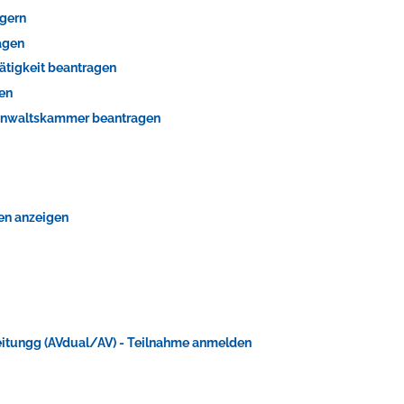
ngern
agen
ätigkeit beantragen
gen
sanwaltskammer beantragen
fen anzeigen
itungg (AVdual/AV) - Teilnahme anmelden