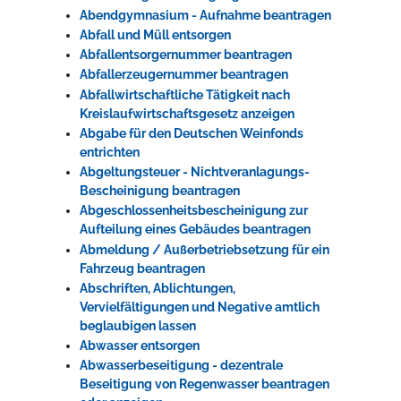
Abendgymnasium - Aufnahme beantragen
Rathaus
Abfall und Müll entsorgen
Abfallentsorgernummer beantragen
Abfallerzeugernummer beantragen
Abfallwirtschaftliche Tätigkeit nach
Service
Kreislaufwirtschaftsgesetz anzeigen
Konzerte, Tagungen und vieles mehr
Abgabe für den Deutschen Weinfonds
entrichten
Die Stadthalle Hockenheim bietet den perfekten Standort für Events
Abgeltungsteuer - Nichtveranlagungs-
aller Art!
Bescheinigung beantragen
Abgeschlossenheitsbescheinigung zur
mehr dazu...
Aufteilung eines Gebäudes beantragen
Abmeldung / Außerbetriebsetzung für ein
Fahrzeug beantragen
Abschriften, Ablichtungen,
Vervielfältigungen und Negative amtlich
beglaubigen lassen
Abwasser entsorgen
Abwasserbeseitigung - dezentrale
Beseitigung von Regenwasser beantragen