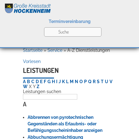
Terminvereinbarung
Leben
Startseite
»
Service
»
A-Z Dienstleistungen
Vorlesen
Kultur
LEISTUNGEN
A
B
C
D
E
F
G
H
I
J
K
L
M
N
O
P
Q
R
S
T
U
V
W
X
Y
Z
Leistungen suchen
Bildung
Willkommen in Hockenheim
A
Abbrennen von pyrotechnischen
Wirtschaft
Gegenständen als Erlaubnis- oder
Befähigungsscheininhaber anzeigen
Abbuchungsermächtigung