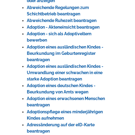
oder anzeigen
Abweichende Regelungen zum
Schichtbetrieb beantragen
Erleben in Hockenheim
Abweichende Ruhezeit beantragen
Adoption - Akteneinsicht beantragen
Spaß unter prickelnden Wasserfällen, das rauschende Meer im
Adoption - sich als Adoptiveltern
Wellenbecken oder doch lieber die pure Entspannung auf der
bewerben
Sprudelliege im Solebecken?
Adoption eines ausländischen Kindes -
mehr dazu...
Beurkundung im Geburtenregister
beantragen
Adoption eines ausländischen Kindes -
Umwandlung einer schwachen in eine
starke Adoption beantragen
Adoption eines deutschen Kindes -
Beurkundung von Amts wegen
Adoption eines erwachsenen Menschen
beantragen
Adoptionspflege eines minderjährigen
Kindes aufnehmen
Adressänderung auf der eID-Karte
beantragen