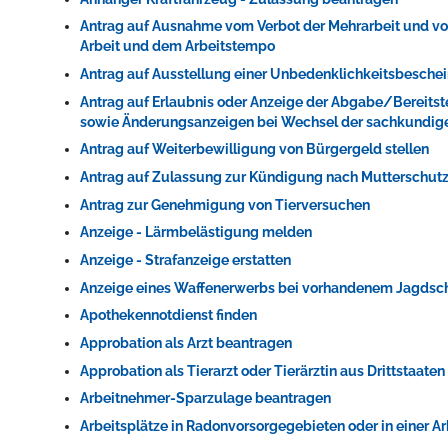
Antrag auf Ausnahme vom Verbot der Mehrarbeit und vom 
Arbeit und dem Arbeitstempo
Antrag auf Ausstellung einer Unbedenklichkeitsbeschei
Erleben in Hockenheim
Antrag auf Erlaubnis oder Anzeige der Abgabe/Bereits
sowie Änderungsanzeigen bei Wechsel der sachkundig
Spaß unter prickelnden Wasserfällen, das rauschende Meer im W
Antrag auf Weiterbewilligung von Bürgergeld stellen
mehr dazu...
Antrag auf Zulassung zur Kündigung nach Mutterschut
Antrag zur Genehmigung von Tierversuchen
Anzeige - Lärmbelästigung melden
Anzeige - Strafanzeige erstatten
Anzeige eines Waffenerwerbs bei vorhandenem Jagdsc
Apothekennotdienst finden
Approbation als Arzt beantragen
Approbation als Tierarzt oder Tierärztin aus Drittstaate
Arbeitnehmer-Sparzulage beantragen
Arbeitsplätze in Radonvorsorgegebieten oder in einer