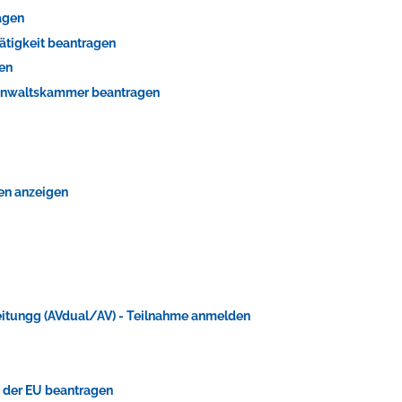
agen
ätigkeit beantragen
gen
sanwaltskammer beantragen
fen anzeigen
itungg (AVdual/AV) - Teilnahme anmelden
b der EU beantragen