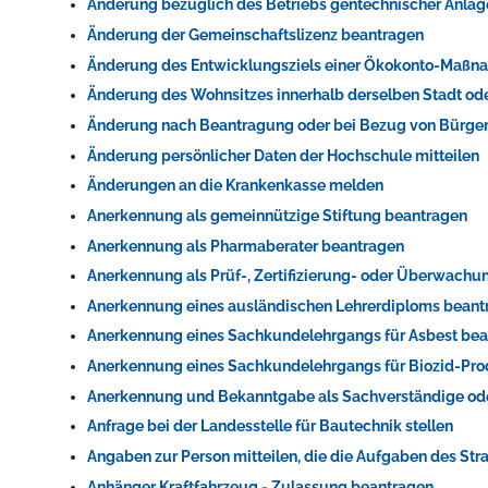
Änderung bezüglich des Betriebs gentechnischer Anlag
Änderung der Gemeinschaftslizenz beantragen
Änderung des Entwicklungsziels einer Ökokonto-Maßn
Änderung des Wohnsitzes innerhalb derselben Stadt o
Änderung nach Beantragung oder bei Bezug von Bürger
Änderung persönlicher Daten der Hochschule mitteilen
Änderungen an die Krankenkasse melden
Anerkennung als gemeinnützige Stiftung beantragen
Anerkennung als Pharmaberater beantragen
Anerkennung als Prüf-, Zertifizierung- oder Überwach
Anerkennung eines ausländischen Lehrerdiploms beant
Anerkennung eines Sachkundelehrgangs für Asbest be
Anerkennung eines Sachkundelehrgangs für Biozid-Pr
Anerkennung und Bekanntgabe als Sachverständige od
Anfrage bei der Landesstelle für Bautechnik stellen
Angaben zur Person mitteilen, die die Aufgaben des S
Anhänger Kraftfahrzeug - Zulassung beantragen