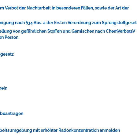
Verbot der Nachtarbeit in besonderen Fällen, sowie der Art der
nigung nach §34 Abs. 2 der Ersten Verordnung zum Sprengstoffgeset
tellung von gefährlichen Stoffen und Gemischen nach ChemVerbotsV
en Person
ellenbecken oder doch lieber die pure Entspannung auf der Spr
zgesetz
hein
n beantragen
 Arbeitsumgebung mit erhöhter Radonkonzentration anmelden