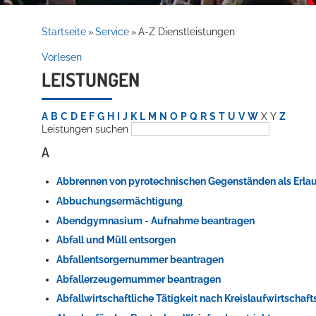
Rathaus
Startseite
Service
A-Z Dienstleistungen
»
»
Vorlesen
LEISTUNGEN
Service
A
B
C
D
E
F
G
H
I
J
K
L
M
N
O
P
Q
R
S
T
U
V
W
X
Y
Z
Leistungen suchen
A
Abbrennen von pyrotechnischen Gegenständen als Erla
Abbuchungsermächtigung
Abendgymnasium - Aufnahme beantragen
Willkommen in Hockenheim
Abfall und Müll entsorgen
Abfallentsorgernummer beantragen
Abfallerzeugernummer beantragen
Abfallwirtschaftliche Tätigkeit nach Kreislaufwirtschaf