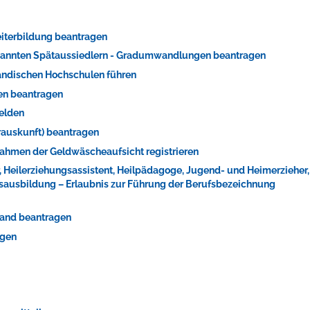
iterbildung beantragen
rkannten Spätaussiedlern - Gradumwandlungen beantragen
ändischen Hochschulen führen
ren beantragen
melden
erauskunft) beantragen
m Rahmen der Geldwäscheaufsicht registrieren
ts aller Art!
r, Heilerziehungsassistent, Heilpädagoge, Jugend- und Heimerzieher,
fsausbildung – Erlaubnis zur Führung der Berufsbezeichnung
stand beantragen
agen