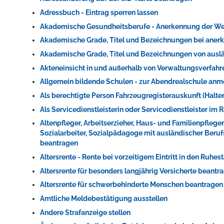
Adressbuch - Eintrag sperren lassen
Akademische Gesundheitsberufe - Anerkennung der We
Akademische Grade, Titel und Bezeichnungen bei ane
Akademische Grade, Titel und Bezeichnungen von ausl
Akteneinsicht in und außerhalb von Verwaltungsverfah
Allgemein bildende Schulen - zur Abendrealschule an
Als berechtigte Person Fahrzeugregisterauskunft (Halt
Konzerte, Tagungen und vieles mehr
Als Servicedienstleisterin oder Servicedienstleister i
Die Stadthalle Hockenheim bietet den perfekten Standort für Even
Altenpfleger, Arbeitserzieher, Haus- und Familienpflege
Sozialarbeiter, Sozialpädagoge mit ausländischer Beru
beantragen
mehr dazu...
Altersrente - Rente bei vorzeitigem Eintritt in den Ruhe
Altersrente für besonders langjährig Versicherte beantr
Altersrente für schwerbehinderte Menschen beantragen
Amtliche Meldebestätigung ausstellen
Andere Strafanzeige stellen