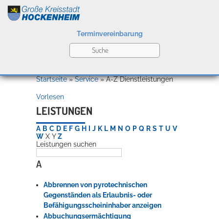
Terminvereinbarung
Leben
Startseite
»
Service
»
A-Z Dienstleistungen
Vorlesen
Kultur
LEISTUNGEN
A
B
C
D
E
F
G
H
I
J
K
L
M
N
O
P
Q
R
S
T
U
V
W
X
Y
Z
Leistungen suchen
Bildung
Willkommen in Hockenheim
A
Abbrennen von pyrotechnischen
Wirtschaft
Gegenständen als Erlaubnis- oder
Befähigungsscheininhaber anzeigen
Abbuchungsermächtigung