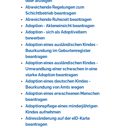
oder anzeigen
Abweichende Regelungen zum
Schichtbetrieb beantragen
Erleben in Hockenheim
Abweichende Ruhezeit beantragen
Adoption - Akteneinsicht beantragen
Spaß unter prickelnden Wasserfällen, das rauschende Meer im
Adoption - sich als Adoptiveltern
Wellenbecken oder doch lieber die pure Entspannung auf der
bewerben
Sprudelliege im Solebecken?
Adoption eines ausländischen Kindes -
mehr dazu...
Beurkundung im Geburtenregister
beantragen
Adoption eines ausländischen Kindes -
Umwandlung einer schwachen in eine
starke Adoption beantragen
Adoption eines deutschen Kindes -
Beurkundung von Amts wegen
Adoption eines erwachsenen Menschen
beantragen
Adoptionspflege eines minderjährigen
Kindes aufnehmen
Adressänderung auf der eID-Karte
beantragen