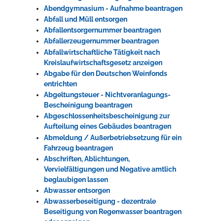
Abendgymnasium - Aufnahme beantragen
Rathaus
Abfall und Müll entsorgen
Abfallentsorgernummer beantragen
Abfallerzeugernummer beantragen
Abfallwirtschaftliche Tätigkeit nach
Service
Kreislaufwirtschaftsgesetz anzeigen
Konzerte, Tagungen und vieles mehr
Abgabe für den Deutschen Weinfonds
entrichten
Die Stadthalle Hockenheim bietet den perfekten Standort für Events
Abgeltungsteuer - Nichtveranlagungs-
aller Art!
Bescheinigung beantragen
Abgeschlossenheitsbescheinigung zur
mehr dazu...
Aufteilung eines Gebäudes beantragen
Abmeldung / Außerbetriebsetzung für ein
Fahrzeug beantragen
Abschriften, Ablichtungen,
Vervielfältigungen und Negative amtlich
beglaubigen lassen
Abwasser entsorgen
Abwasserbeseitigung - dezentrale
Beseitigung von Regenwasser beantragen