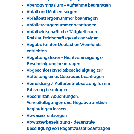
Abendgymnasium - Aufnahme beantragen
Rathaus
Abfall und Müll entsorgen
Abfallentsorgernummer beantragen
Abfallerzeugernummer beantragen
Abfallwirtschaftliche Tätigkeit nach
Service
Kreislaufwirtschaftsgesetz anzeigen
Konzerte, Tagungen und vieles mehr
Abgabe für den Deutschen Weinfonds
entrichten
Die Stadthalle Hockenheim bietet den perfekten Standort für Events
Abgeltungsteuer - Nichtveranlagungs-
aller Art!
Bescheinigung beantragen
Abgeschlossenheitsbescheinigung zur
mehr dazu...
Aufteilung eines Gebäudes beantragen
Abmeldung / Außerbetriebsetzung für ein
Fahrzeug beantragen
Abschriften, Ablichtungen,
Vervielfältigungen und Negative amtlich
beglaubigen lassen
Abwasser entsorgen
Abwasserbeseitigung - dezentrale
Beseitigung von Regenwasser beantragen