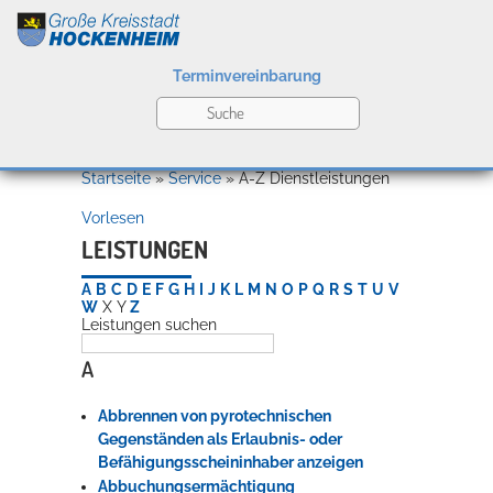
Terminvereinbarung
Leben
Startseite
»
Service
»
A-Z Dienstleistungen
Vorlesen
Kultur
LEISTUNGEN
A
B
C
D
E
F
G
H
I
J
K
L
M
N
O
P
Q
R
S
T
U
V
W
X
Y
Z
Leistungen suchen
Bildung
Willkommen in Hockenheim
A
Abbrennen von pyrotechnischen
Wirtschaft
Gegenständen als Erlaubnis- oder
Befähigungsscheininhaber anzeigen
Abbuchungsermächtigung