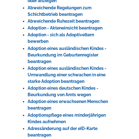
oder anzeigen
Abweichende Regelungen zum
Schichtbetrieb beantragen
Erleben in Hockenheim
Abweichende Ruhezeit beantragen
Adoption - Akteneinsicht beantragen
Spaß unter prickelnden Wasserfällen, das rauschende Meer im
Adoption - sich als Adoptiveltern
Wellenbecken oder doch lieber die pure Entspannung auf der
bewerben
Sprudelliege im Solebecken?
Adoption eines ausländischen Kindes -
mehr dazu...
Beurkundung im Geburtenregister
beantragen
Adoption eines ausländischen Kindes -
Umwandlung einer schwachen in eine
starke Adoption beantragen
Adoption eines deutschen Kindes -
Beurkundung von Amts wegen
Adoption eines erwachsenen Menschen
beantragen
Adoptionspflege eines minderjährigen
Kindes aufnehmen
Adressänderung auf der eID-Karte
beantragen