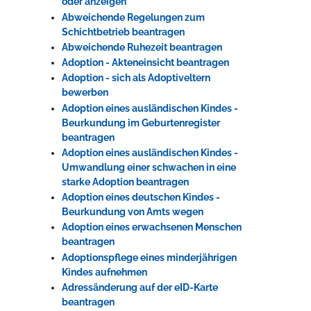
oder anzeigen
Abweichende Regelungen zum
Schichtbetrieb beantragen
Erleben in Hockenheim
Abweichende Ruhezeit beantragen
Adoption - Akteneinsicht beantragen
Spaß unter prickelnden Wasserfällen, das rauschende Meer im
Adoption - sich als Adoptiveltern
Wellenbecken oder doch lieber die pure Entspannung auf der
bewerben
Sprudelliege im Solebecken?
Adoption eines ausländischen Kindes -
mehr dazu...
Beurkundung im Geburtenregister
beantragen
Adoption eines ausländischen Kindes -
Umwandlung einer schwachen in eine
starke Adoption beantragen
Adoption eines deutschen Kindes -
Beurkundung von Amts wegen
Adoption eines erwachsenen Menschen
beantragen
Adoptionspflege eines minderjährigen
Kindes aufnehmen
Adressänderung auf der eID-Karte
beantragen