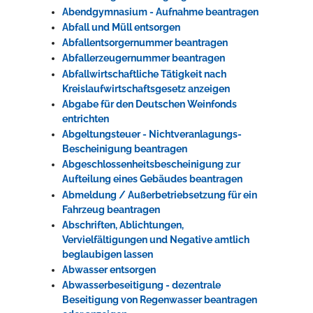
Abendgymnasium - Aufnahme beantragen
Rathaus
Abfall und Müll entsorgen
Abfallentsorgernummer beantragen
Abfallerzeugernummer beantragen
Abfallwirtschaftliche Tätigkeit nach
Service
Kreislaufwirtschaftsgesetz anzeigen
Konzerte, Tagungen und vieles mehr
Abgabe für den Deutschen Weinfonds
entrichten
Die Stadthalle Hockenheim bietet den perfekten Standort für Events
Abgeltungsteuer - Nichtveranlagungs-
aller Art!
Bescheinigung beantragen
Abgeschlossenheitsbescheinigung zur
mehr dazu...
Aufteilung eines Gebäudes beantragen
Abmeldung / Außerbetriebsetzung für ein
Fahrzeug beantragen
Abschriften, Ablichtungen,
Vervielfältigungen und Negative amtlich
beglaubigen lassen
Abwasser entsorgen
Abwasserbeseitigung - dezentrale
Beseitigung von Regenwasser beantragen