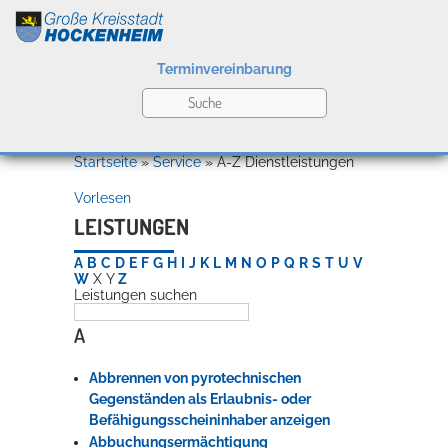
Terminvereinbarung
Leben
Startseite
»
Service
»
A-Z Dienstleistungen
Vorlesen
Kultur
LEISTUNGEN
A
B
C
D
E
F
G
H
I
J
K
L
M
N
O
P
Q
R
S
T
U
V
W
X
Y
Z
Leistungen suchen
Bildung
Willkommen in Hockenheim
A
Abbrennen von pyrotechnischen
Wirtschaft
Gegenständen als Erlaubnis- oder
Befähigungsscheininhaber anzeigen
Abbuchungsermächtigung