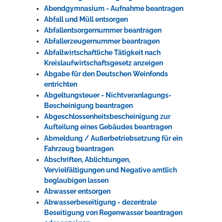
Abendgymnasium - Aufnahme beantragen
Rathaus
Abfall und Müll entsorgen
Abfallentsorgernummer beantragen
Abfallerzeugernummer beantragen
Abfallwirtschaftliche Tätigkeit nach
Service
Kreislaufwirtschaftsgesetz anzeigen
Konzerte, Tagungen und vieles mehr
Abgabe für den Deutschen Weinfonds
entrichten
Die Stadthalle Hockenheim bietet den perfekten Standort für Events
Abgeltungsteuer - Nichtveranlagungs-
aller Art!
Bescheinigung beantragen
Abgeschlossenheitsbescheinigung zur
mehr dazu...
Aufteilung eines Gebäudes beantragen
Abmeldung / Außerbetriebsetzung für ein
Fahrzeug beantragen
Abschriften, Ablichtungen,
Vervielfältigungen und Negative amtlich
beglaubigen lassen
Abwasser entsorgen
Abwasserbeseitigung - dezentrale
Beseitigung von Regenwasser beantragen