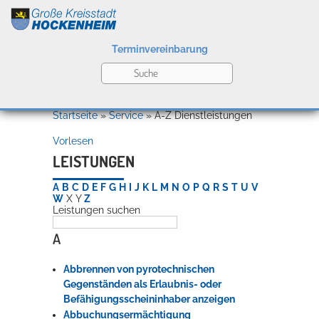
Terminvereinbarung
Leben
Startseite
»
Service
»
A-Z Dienstleistungen
Vorlesen
Kultur
LEISTUNGEN
A
B
C
D
E
F
G
H
I
J
K
L
M
N
O
P
Q
R
S
T
U
V
W
X
Y
Z
Leistungen suchen
Bildung
Willkommen in Hockenheim
A
Abbrennen von pyrotechnischen
Wirtschaft
Gegenständen als Erlaubnis- oder
Befähigungsscheininhaber anzeigen
Abbuchungsermächtigung