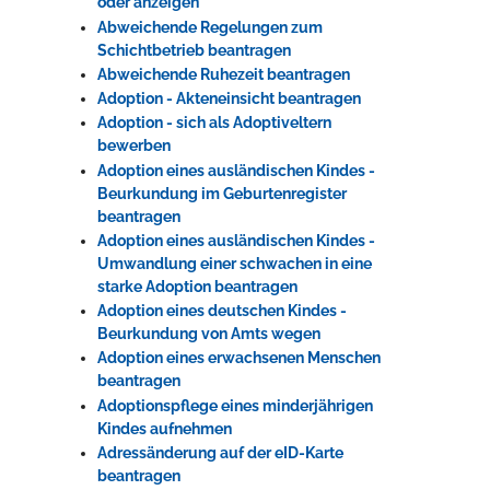
oder anzeigen
Abweichende Regelungen zum
Schichtbetrieb beantragen
Erleben in Hockenheim
Abweichende Ruhezeit beantragen
Adoption - Akteneinsicht beantragen
Spaß unter prickelnden Wasserfällen, das rauschende Meer im
Adoption - sich als Adoptiveltern
Wellenbecken oder doch lieber die pure Entspannung auf der
bewerben
Sprudelliege im Solebecken?
Adoption eines ausländischen Kindes -
mehr dazu...
Beurkundung im Geburtenregister
beantragen
Adoption eines ausländischen Kindes -
Umwandlung einer schwachen in eine
starke Adoption beantragen
Adoption eines deutschen Kindes -
Beurkundung von Amts wegen
Adoption eines erwachsenen Menschen
beantragen
Adoptionspflege eines minderjährigen
Kindes aufnehmen
Adressänderung auf der eID-Karte
beantragen