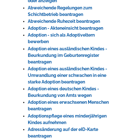
oder anzeigen
Abweichende Regelungen zum
Schichtbetrieb beantragen
Erleben in Hockenheim
Abweichende Ruhezeit beantragen
Adoption - Akteneinsicht beantragen
Spaß unter prickelnden Wasserfällen, das rauschende Meer im
Adoption - sich als Adoptiveltern
Wellenbecken oder doch lieber die pure Entspannung auf der
bewerben
Sprudelliege im Solebecken?
Adoption eines ausländischen Kindes -
mehr dazu...
Beurkundung im Geburtenregister
beantragen
Adoption eines ausländischen Kindes -
Umwandlung einer schwachen in eine
starke Adoption beantragen
Adoption eines deutschen Kindes -
Beurkundung von Amts wegen
Adoption eines erwachsenen Menschen
beantragen
Adoptionspflege eines minderjährigen
Kindes aufnehmen
Adressänderung auf der eID-Karte
beantragen