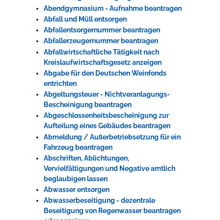
Abendgymnasium - Aufnahme beantragen
Rathaus
Abfall und Müll entsorgen
Abfallentsorgernummer beantragen
Abfallerzeugernummer beantragen
Abfallwirtschaftliche Tätigkeit nach
Service
Kreislaufwirtschaftsgesetz anzeigen
Konzerte, Tagungen und vieles mehr
Abgabe für den Deutschen Weinfonds
entrichten
Die Stadthalle Hockenheim bietet den perfekten Standort für Events
Abgeltungsteuer - Nichtveranlagungs-
aller Art!
Bescheinigung beantragen
Abgeschlossenheitsbescheinigung zur
mehr dazu...
Aufteilung eines Gebäudes beantragen
Abmeldung / Außerbetriebsetzung für ein
Fahrzeug beantragen
Abschriften, Ablichtungen,
Vervielfältigungen und Negative amtlich
beglaubigen lassen
Abwasser entsorgen
Abwasserbeseitigung - dezentrale
Beseitigung von Regenwasser beantragen