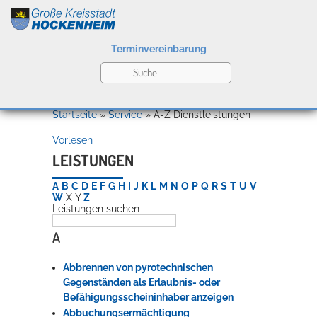
Terminvereinbarung
Leben
Startseite
»
Service
»
A-Z Dienstleistungen
Vorlesen
Kultur
LEISTUNGEN
A
B
C
D
E
F
G
H
I
J
K
L
M
N
O
P
Q
R
S
T
U
V
W
X
Y
Z
Leistungen suchen
Bildung
Willkommen in Hockenheim
A
Abbrennen von pyrotechnischen
Wirtschaft
Gegenständen als Erlaubnis- oder
Befähigungsscheininhaber anzeigen
Abbuchungsermächtigung