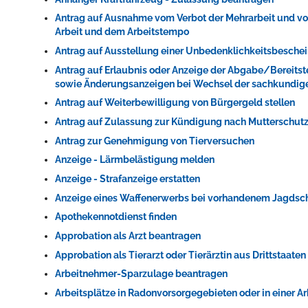
Antrag auf Ausnahme vom Verbot der Mehrarbeit und vom 
Arbeit und dem Arbeitstempo
Antrag auf Ausstellung einer Unbedenklichkeitsbeschei
Erleben in Hockenheim
Antrag auf Erlaubnis oder Anzeige der Abgabe/Bereits
sowie Änderungsanzeigen bei Wechsel der sachkundig
Spaß unter prickelnden Wasserfällen, das rauschende Meer im W
Antrag auf Weiterbewilligung von Bürgergeld stellen
mehr dazu...
Antrag auf Zulassung zur Kündigung nach Mutterschut
Antrag zur Genehmigung von Tierversuchen
Anzeige - Lärmbelästigung melden
Anzeige - Strafanzeige erstatten
Anzeige eines Waffenerwerbs bei vorhandenem Jagdsc
Apothekennotdienst finden
Approbation als Arzt beantragen
Approbation als Tierarzt oder Tierärztin aus Drittstaate
Arbeitnehmer-Sparzulage beantragen
Arbeitsplätze in Radonvorsorgegebieten oder in einer