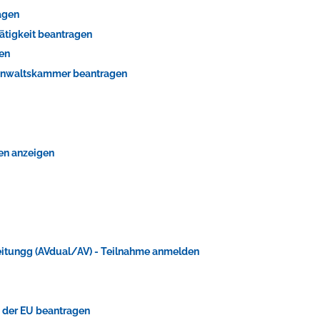
agen
ätigkeit beantragen
gen
sanwaltskammer beantragen
fen anzeigen
itungg (AVdual/AV) - Teilnahme anmelden
b der EU beantragen