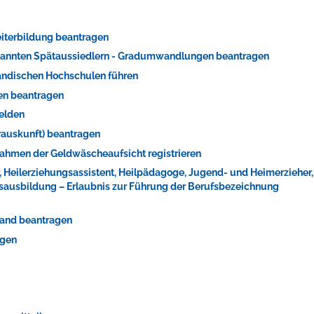
iterbildung beantragen
rkannten Spätaussiedlern - Gradumwandlungen beantragen
ändischen Hochschulen führen
ren beantragen
melden
erauskunft) beantragen
m Rahmen der Geldwäscheaufsicht registrieren
ts aller Art!
r, Heilerziehungsassistent, Heilpädagoge, Jugend- und Heimerzieher,
fsausbildung – Erlaubnis zur Führung der Berufsbezeichnung
stand beantragen
agen