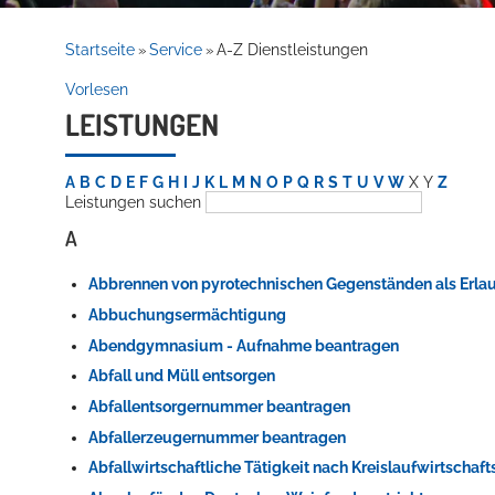
Rathaus
Startseite
Service
A-Z Dienstleistungen
»
»
Vorlesen
LEISTUNGEN
Service
A
B
C
D
E
F
G
H
I
J
K
L
M
N
O
P
Q
R
S
T
U
V
W
X
Y
Z
Leistungen suchen
A
Abbrennen von pyrotechnischen Gegenständen als Erla
Abbuchungsermächtigung
Abendgymnasium - Aufnahme beantragen
Willkommen in Hockenheim
Abfall und Müll entsorgen
Abfallentsorgernummer beantragen
Abfallerzeugernummer beantragen
Abfallwirtschaftliche Tätigkeit nach Kreislaufwirtschaf