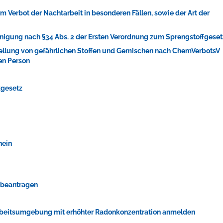
Verbot der Nachtarbeit in besonderen Fällen, sowie der Art der
nigung nach §34 Abs. 2 der Ersten Verordnung zum Sprengstoffgeset
tellung von gefährlichen Stoffen und Gemischen nach ChemVerbotsV
en Person
ellenbecken oder doch lieber die pure Entspannung auf der Spr
zgesetz
hein
n beantragen
 Arbeitsumgebung mit erhöhter Radonkonzentration anmelden