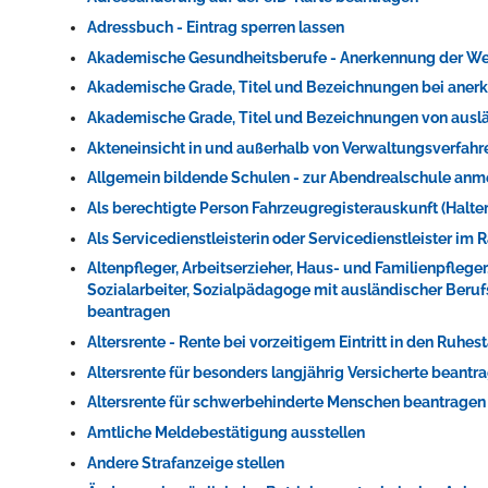
Adressbuch - Eintrag sperren lassen
Akademische Gesundheitsberufe - Anerkennung der We
Akademische Grade, Titel und Bezeichnungen bei ane
Akademische Grade, Titel und Bezeichnungen von ausl
Akteneinsicht in und außerhalb von Verwaltungsverfah
Allgemein bildende Schulen - zur Abendrealschule an
Als berechtigte Person Fahrzeugregisterauskunft (Halt
Konzerte, Tagungen und vieles mehr
Als Servicedienstleisterin oder Servicedienstleister i
Die Stadthalle Hockenheim bietet den perfekten Standort für Even
Altenpfleger, Arbeitserzieher, Haus- und Familienpflege
Sozialarbeiter, Sozialpädagoge mit ausländischer Beru
beantragen
mehr dazu...
Altersrente - Rente bei vorzeitigem Eintritt in den Ruhe
Altersrente für besonders langjährig Versicherte beantr
Altersrente für schwerbehinderte Menschen beantragen
Amtliche Meldebestätigung ausstellen
Andere Strafanzeige stellen