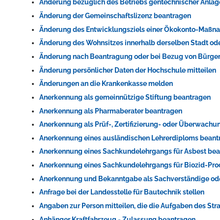
Änderung bezüglich des Betriebs gentechnischer Anlag
Änderung der Gemeinschaftslizenz beantragen
Änderung des Entwicklungsziels einer Ökokonto-Maßn
Änderung des Wohnsitzes innerhalb derselben Stadt o
Änderung nach Beantragung oder bei Bezug von Bürger
Änderung persönlicher Daten der Hochschule mitteilen
Änderungen an die Krankenkasse melden
Anerkennung als gemeinnützige Stiftung beantragen
Anerkennung als Pharmaberater beantragen
Anerkennung als Prüf-, Zertifizierung- oder Überwach
Anerkennung eines ausländischen Lehrerdiploms beant
Anerkennung eines Sachkundelehrgangs für Asbest be
Anerkennung eines Sachkundelehrgangs für Biozid-Pr
Anerkennung und Bekanntgabe als Sachverständige od
Anfrage bei der Landesstelle für Bautechnik stellen
Angaben zur Person mitteilen, die die Aufgaben des S
Anhänger Kraftfahrzeug - Zulassung beantragen